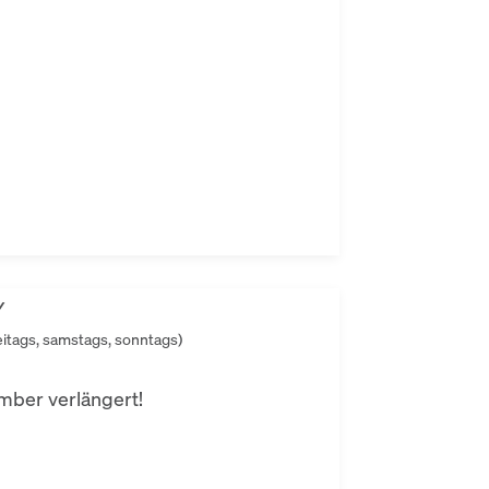
Y
eitags, samstags, sonntags)
ber verlängert!