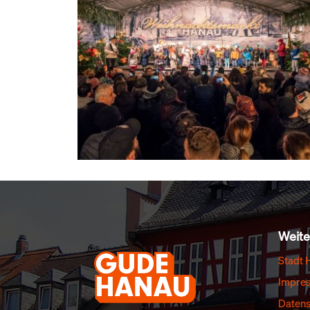
Weite
Stadt 
Impre
Datens