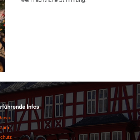
rführende Infos
Hanau
ssum
chutz